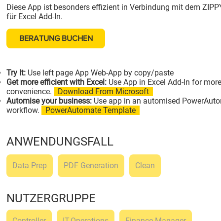
Diese App ist besonders effizient in Verbindung mit dem ZI
für Excel Add-In.
BERATUNG BUCHEN
Try It:
Use left page App Web-App by copy/paste
Get more efficient with Excel:
Use App in Excel Add-In for mor
convenience.
Download From Microsoft
Automise your business:
Use app in an automised PowerAut
workflow.
PowerAutomate Template
ANWENDUNGSFALL
Data Prep
PDF Generation
Clean
NUTZERGRUPPE
Controller
IT-Operations
Finance Manager