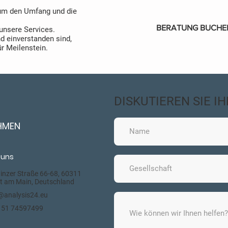
 um den Umfang und die
BERATUNG BUCHE
 unsere Services.
 einverstanden sind,
ür Meilenstein.
DISKUTIEREN SIE I
HMEN
 uns
nzer Straße 66-68, 60311
t am Main, Deutschland
@analysis24.eu
 151 74597499