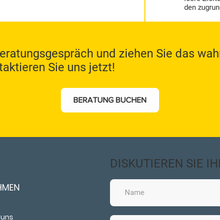
den zugrun
Beratungsgespräch und ziehen Sie das wah
aktieren Sie uns jetzt!
BERATUNG BUCHEN
DISKUTIEREN SIE I
HMEN
 uns