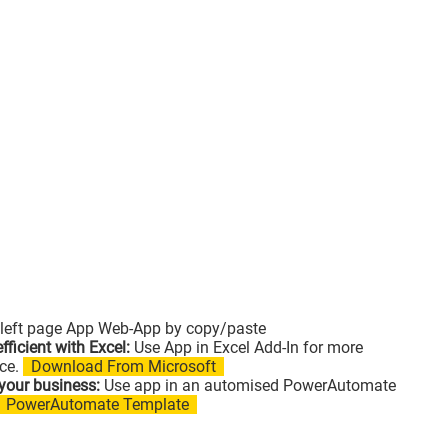
left page App Web-App by copy/paste
fficient with Excel:
Use App in Excel Add-In for more
ce.
Download From Microsoft
your business:
Use app in an automised PowerAutomate
PowerAutomate Template