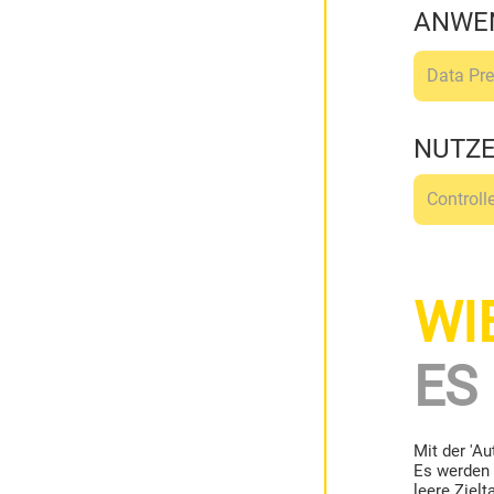
ANWE
Data Pr
NUTZ
Controlle
WI
ES
Mit der 'Au
Es werden 
leere Ziel