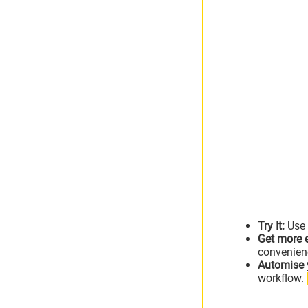
Try It:
Use 
Get more e
convenien
Automise 
workflow.