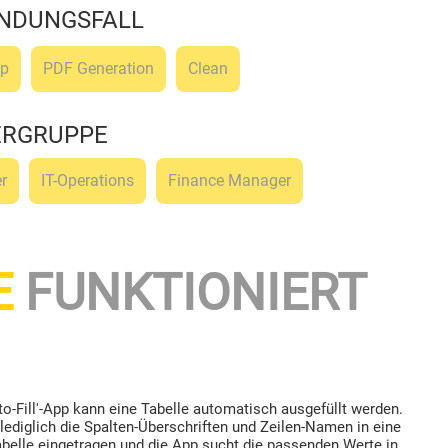
NDUNGSFALL
ep
PDF Generation
Clean
ERGRUPPE
r
IT-Operations
Finance Manager
E
FUNKTIONIERT
to-Fill'-App kann eine Tabelle automatisch ausgefüllt werden.
lediglich die Spalten-Überschriften und Zeilen-Namen in eine
tabelle eingetragen und die App sucht die passenden Werte in